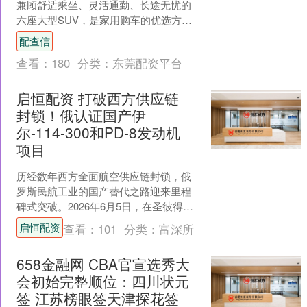
兼顾舒适乘坐、灵活通勤、长途无忧的
六座大型SUV，是家用购车的优选方
向。面对复杂多变的出行路况、长短途
配查信
结合的用车场景，消费者对....
查看：
180
分类：
东莞配资平台
启恒配资 打破西方供应链
封锁！俄认证国产伊
尔-114-300和PD-8发动机
项目
历经数年西方全面航空供应链封锁，俄
罗斯民航工业的国产替代之路迎来里程
碑式突破。2026年6月5日，在圣彼得堡
国际经济论坛（SPIEF 2026）现场，俄
启恒配资
查看：
101
分类：
富深所
罗斯联邦....
658金融网 CBA官宣选秀大
会初始完整顺位：四川状元
签 江苏榜眼签天津探花签