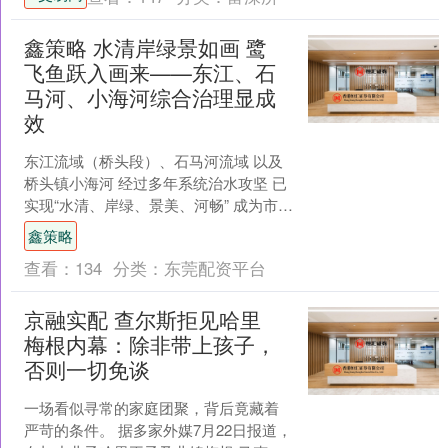
展“寻访红色足迹，淬....
鑫策略 水清岸绿景如画 鹭
飞鱼跃入画来——东江、石
马河、小海河综合治理显成
效
东江流域（桥头段）、石马河流域 以及
桥头镇小海河 经过多年系统治水攻坚 已
实现“水清、岸绿、景美、河畅” 成为市民
亲水休闲的好去处 东江桥头段及石马河
鑫策略
流域经改善....
查看：
134
分类：
东莞配资平台
京融实配 查尔斯拒见哈里
梅根内幕：除非带上孩子，
否则一切免谈
一场看似寻常的家庭团聚，背后竟藏着
严苛的条件。 据多家外媒7月22日报道，