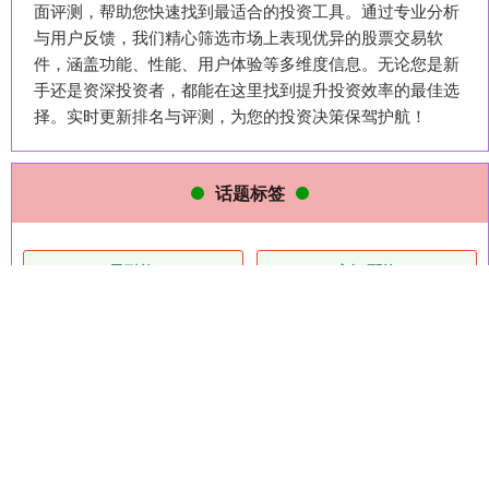
面评测，帮助您快速找到最适合的投资工具。通过专业分析
与用户反馈，我们精心筛选市场上表现优异的股票交易软
件，涵盖功能、性能、用户体验等多维度信息。无论您是新
手还是资深投资者，都能在这里找到提升投资效率的最佳选
择。实时更新排名与评测，为您的投资决策保驾护航！
话题标签
易融资
启恒配资
海越互赢
宝盈国际
玖富智配
河源华锋
致富配资
锦鲤配资
富盈网
恒运资本