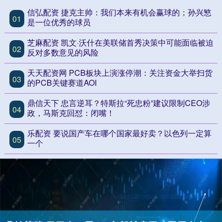
信弘配资 捷克主帅：我们本来有机会赢球的；孙兴慜
01
是一位优秀的球员
芝麻配资 凯文·沃什在美联储首秀决策中可能面临被迫
02
反对多数意见的风险
天天配资网 PCB板块上演涨停潮：关注资金大举扫货
03
的PCB关键赛道AOI
鼎信天下 忠言逆耳？特斯拉“死忠粉”建议限制CEO涉
04
政，马斯克回怼：闭嘴！
乐配资 要说国产车在哪个国家最好卖？以色列一定算
05
一个