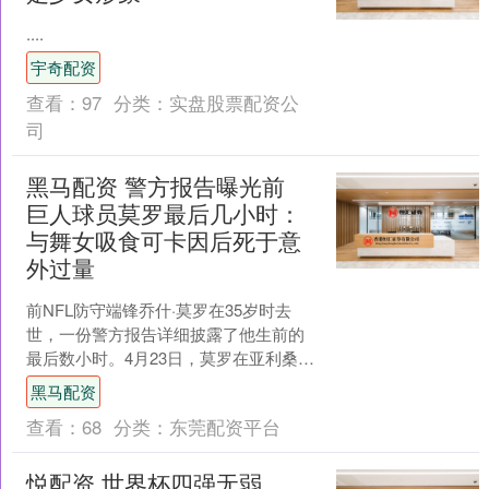
....
宇奇配资
查看：
97
分类：
实盘股票配资公
司
黑马配资 警方报告曝光前
巨人球员莫罗最后几小时：
与舞女吸食可卡因后死于意
外过量
前NFL防守端锋乔什·莫罗在35岁时去
世，一份警方报告详细披露了他生前的
最后数小时。4月23日，莫罗在亚利桑那
的家中被发现身亡，初步调查指向意外
黑马配资
过量服用药物。 ....
查看：
68
分类：
东莞配资平台
悦配资 世界杯四强无弱