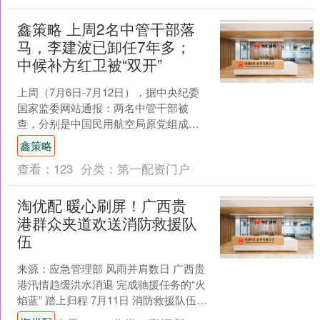
鑫策略 上周2名中管干部落
马，李建波已卸任7年多；
中候补方红卫被“双开”
上周（7月6日-7月12日），据中央纪委
国家监委网站通报：两名中管干部被
查，分别是中国民用航空局原党组成
员、纪检组组长，交通运输部原党组成
鑫策略
员李建波；一“虎”受党....
查看：
123
分类：
第一配资门户
淘优配 暖心刷屏！广西贵
港群众夹道欢送消防救援队
伍
来源：应急管理部 风雨并肩数日 广西贵
港汛情趋缓洪水消退 完成驰援任务的“火
焰蓝” 踏上归程 7月11日 消防救援队伍增
援力量 完成贵港市抗洪抢险任务 整装集