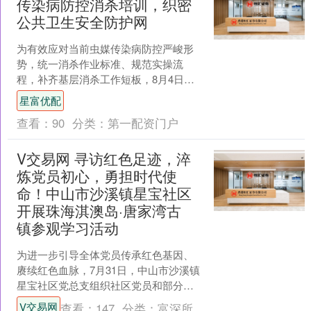
传染病防控消杀培训，织密
公共卫生安全防护网
为有效应对当前虫媒传染病防控严峻形
势，统一消杀作业标准、规范实操流
程，补齐基层消杀工作短板，8月4日上
午，石龙镇虫媒传染病防控消杀培训会
星富优配
（第一期）在镇政府一楼大....
查看：
90
分类：
第一配资门户
V交易网 寻访红色足迹，淬
炼党员初心，勇担时代使
命！中山市沙溪镇星宝社区
开展珠海淇澳岛·唐家湾古
镇参观学习活动
为进一步引导全体党员传承红色基因、
赓续红色血脉，7月31日，中山市沙溪镇
星宝社区党总支组织社区党员和部分退
役军人，赴珠海淇澳岛、唐家湾古镇开
V交易网
查看：
147
分类：
富深所