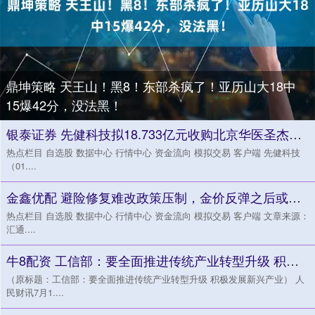
鼎坤策略 天王山！黑8！东部杀疯了！亚历山大18中
15爆42分，没法黑！
银泰证券 先健科技拟18.733亿元收购北京华医圣杰科技约96.46%股权
热点栏目 自选股 数据中心 行情中心 资金流向 模拟交易 客户端 先健科技
（01....
金鑫优配 避险修复难改政策压制，金价反弹之后或将陷入震荡调整
热点栏目 自选股 数据中心 行情中心 资金流向 模拟交易 客户端 文章来源：
汇通....
牛8配资 工信部：要全面推进传统产业转型升级 积极发展新兴产业
（原标题：工信部：要全面推进传统产业转型升级 积极发展新兴产业） 人
民财讯7月1....