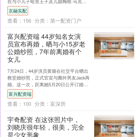
在与小儿子哈里王子及儿媳梅根·马克尔
分居近六年、关系几近冰点后，国王查
京融实配
尔斯三世提出的会....
查看：
156
分类：
第一配资门户
富兴配资端 44岁知名女演
员宣布再婚，晒与小15岁老
公婚纱照，7年前离婚有个
女儿
7月24日，44岁演员黄璐在社交平台晒出
教堂婚纱照，正式官宣与圈外男友Jack再
婚。这一次，距离她5月20日公开订婚仅
过去两个月，而这场婚礼的细节处处透
富兴配资端
露着反常....
查看：
100
分类：
富深所
宇奇配资 在这张照片中，
刘晓庆很年轻，很美，完全
是少女形象