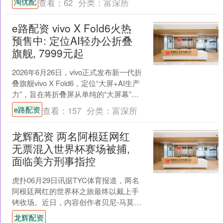
淘优配
查看：
62
分类：
富深所
结....
e路配资 vivo X Fold6火热
预售中: 定位AI轻办公折叠
旗舰, 7999元起
2026年6月26日，vivo正式发布新一代折
叠旗舰vivo X Fold6，定位“大屏+AI生产
力”，旨在将折叠屏从单纯的“大屏幕”进
化为“AI大任务工作台”....
e路配资
查看：
157
分类：
富深所
龙辉配资 两名阿根廷网红
无票混入世界杯赛场被捕,
面临美方刑事指控
虎扑06月29日讯据TYC体育报道，两名
阿根廷网红的世界杯之旅最终以戴上手
铐收场。近日，内容创作者贝尼-马莫尔
和帕托-佩罗塔在迈阿密被警方逮捕，原
龙辉配资