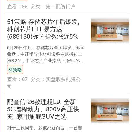
因是他们涉嫌非....
查看：
99
分类：
第一配资门户
51策略 存储芯片午后爆发,
科创芯片ETF易方达
(589130)标的指数涨近5%
6月29日午后，存储芯片全面爆发，截至
收盘，中证半导体材料设备主题指数上
涨8.2%，中证芯片产业指数上涨5.4%，
上证科创板芯片指数上涨4.9%，上证科
51策略
创板芯片....
查看：
67
分类：
实盘股票配资公
司
配查信 26款理想L9: 全新
5C增程动力、800V高压快
充, 家用旗舰SUV之选
对于三代同堂、多孩家庭而言，一台能