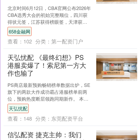
北京时间6月12日，CBA官网公布2026年
CBA选秀大会的初始完整顺位，四川获
得状元签，江苏获得榜眼签，天津获得
探花签，战绩倒数前三球队获得前三顺
658金融网
位，成为CB....
查看：
102
分类：
第一配资门户
天弘忧配 《最终幻想》PS
港服卖爆了！索尼第一方大
作也输了
PS商店最新预购畅销榜单数据出炉，SE
旗下的两款大作成功霸占港服榜单前两
位，预购热度断层领跑同期新作。 本次
登顶的两款SE作品分别是《最终幻想
天弘忧配
RESONANC....
查看：
148
分类：
东莞配资平台
信弘配资 捷克主帅：我们