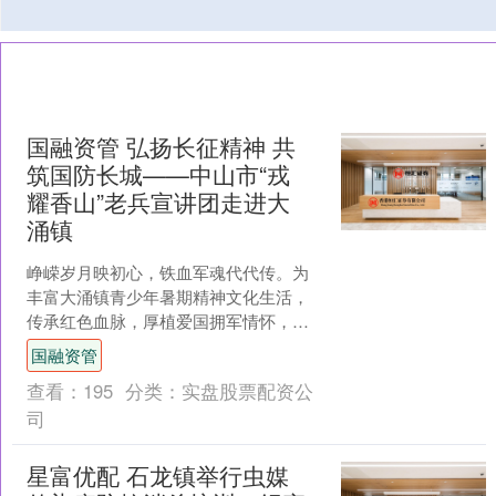
国融资管 弘扬长征精神 共
筑国防长城——中山市“戎
耀香山”老兵宣讲团走进大
涌镇
峥嵘岁月映初心，铁血军魂代代传。为
丰富大涌镇青少年暑期精神文化生活，
传承红色血脉，厚植爱国拥军情怀，筑
牢全民国防观念，8月4日下午，中山市
国融资管
大涌镇举办“弘扬长征精....
查看：
195
分类：
实盘股票配资公
司
星富优配 石龙镇举行虫媒